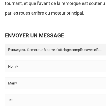
tournant, et que l'avant de la remorque est soutenu
par les roues arrière du moteur principal.
E
N
V
O
Y
E
R
U
N
M
E
S
S
A
G
E
Renseigner:
Nom:*
Mail:*
Tél: