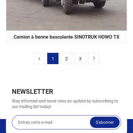
Camion à benne basculante SINOTRUK HOWO TX
1
2
3
NEWSLETTER
Stay informed and never miss an update by subscribing to
our mailing list today!
S'abonner