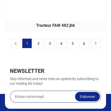
Tracteur FAW 4X2 jh6
1
2
3
4
5
6
NEWSLETTER
Stay informed and never miss an update by subscribing to
our mailing list today!
S'abonner