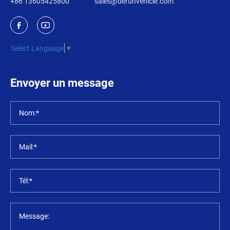
+86 13605425800
sales@derunvehicle.com
Select Language
▼
Envoyer un message
Nom:*
Mail:*
Tél:*
Message: