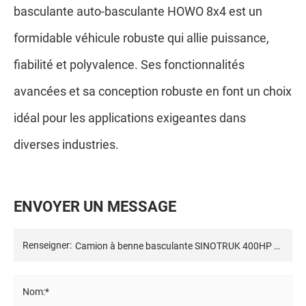
basculante auto-basculante HOWO 8x4 est un
formidable véhicule robuste qui allie puissance,
fiabilité et polyvalence. Ses fonctionnalités
avancées et sa conception robuste en font un choix
idéal pour les applications exigeantes dans
diverses industries.
E
N
V
O
Y
E
R
U
N
M
E
S
S
A
G
E
Renseigner:
Nom:*