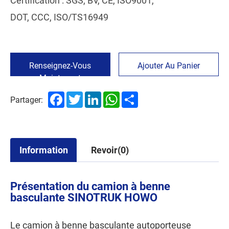
Certification : SGS, BV, CE, ISO9001,
DOT, CCC, ISO/TS16949
Renseignez-Vous
Ajouter Au Panier
Maintenant
Facebook
Twitter
LinkedIn
WhatsApp
Share
Partager:
Information
Revoir(0)
Présentation du camion à benne
basculante SINOTRUK HOWO
Le camion à benne basculante autoporteuse