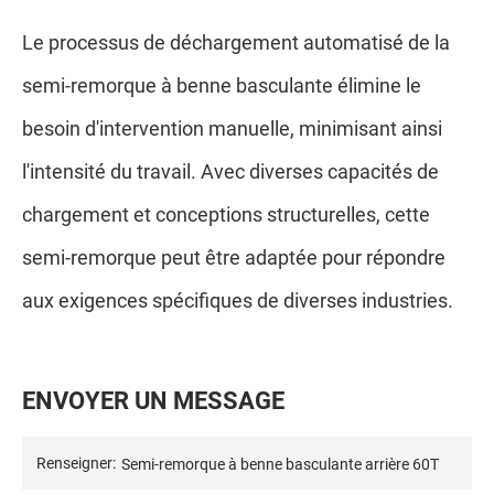
Le processus de déchargement automatisé de la
semi-remorque à benne basculante élimine le
besoin d'intervention manuelle, minimisant ainsi
l'intensité du travail. Avec diverses capacités de
chargement et conceptions structurelles, cette
semi-remorque peut être adaptée pour répondre
aux exigences spécifiques de diverses industries.
E
N
V
O
Y
E
R
U
N
M
E
S
S
A
G
E
Renseigner: