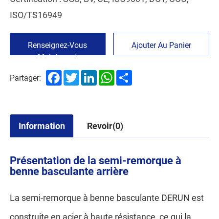
ISO/TS16949
Renseignez-Vous
Ajouter Au Panier
Maintenant
Facebook
Twitter
LinkedIn
WhatsApp
Share
Partager:
Information
Revoir(0)
Présentation de la semi-remorque à
benne basculante arrière
La semi-remorque à benne basculante DERUN est
construite en acier à haute résistance, ce qui la