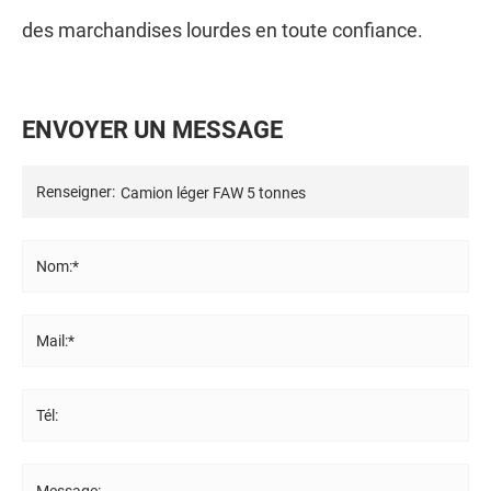
des marchandises lourdes en toute confiance.
E
N
V
O
Y
E
R
U
N
M
E
S
S
A
G
E
Renseigner:
Nom:*
Mail:*
Tél:
Message: