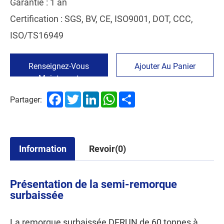
Garantie : 1 an
Certification : SGS, BV, CE, ISO9001, DOT, CCC,
ISO/TS16949
Renseignez-Vous
Ajouter Au Panier
Maintenant
Facebook
Twitter
LinkedIn
WhatsApp
Share
Partager:
Information
Revoir(0)
Présentation de la semi-remorque
surbaissée
La remorque surbaissée DERUN de 60 tonnes à