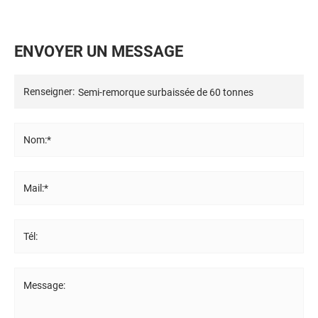
E
N
V
O
Y
E
R
U
N
M
E
S
S
A
G
E
Renseigner:
Nom:*
Mail:*
Tél:
Message: