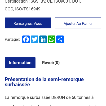
Certification : SGS, BV, CE, ISO9001, DOT,
CCC, ISO/TS16949
Renseignez-Vous
Ajouter Au Panier
Maintenant
Facebook
Twitter
LinkedIn
WhatsApp
Share
Partager:
Information
Revoir(0)
Présentation de la semi-remorque
surbaissée
La remorque surbaissée DERUN de 60 tonnes à