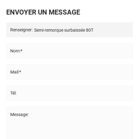
E
N
V
O
Y
E
R
U
N
M
E
S
S
A
G
E
Renseigner:
Nom:*
Mail:*
Tél:
Message: