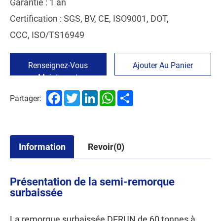
Garantie : 1 an
Certification : SGS, BV, CE, ISO9001, DOT,
CCC, ISO/TS16949
Renseignez-Vous
Ajouter Au Panier
Maintenant
Facebook
Twitter
LinkedIn
WhatsApp
Share
Partager:
Information
Revoir(0)
Présentation de la semi-remorque
surbaissée
La remorque surbaissée DERUN de 60 tonnes à