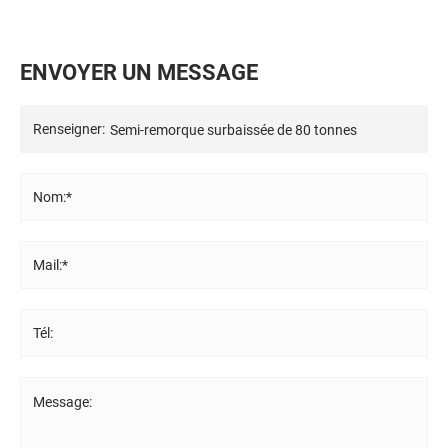
E
N
V
O
Y
E
R
U
N
M
E
S
S
A
G
E
Renseigner:
Nom:*
Mail:*
Tél:
Message: