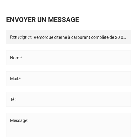
E
N
V
O
Y
E
R
U
N
M
E
S
S
A
G
E
Renseigner:
Nom:*
Mail:*
Tél:
Message: