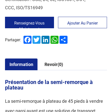
CCC, ISO/TS16949
Renseignez-Vous
Ajouter Au Panier
Maintenant
Facebook
Twitter
LinkedIn
WhatsApp
Share
Partager:
Information
Revoir(0)
Présentation de la semi-remorque à
plateau
La semi-remorque à plateau de 45 pieds à vendre
avec paroi avant est une solution de transport