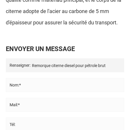
citerne adopte de l'acier au carbone de 5 mm
d'épaisseur pour assurer la sécurité du transport.
E
N
V
O
Y
E
R
U
N
M
E
S
S
A
G
E
Renseigner:
Nom:*
Mail:*
Tél: