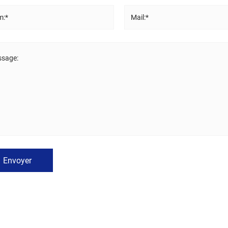
m:*
Mail:*
sage:
Envoyer