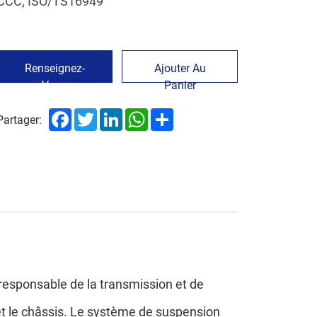
CCC, ISO/TS16949
Renseignez-
Ajouter Au
Vous
Panier
Maintenant
Facebook
Twitter
LinkedIn
WhatsApp
Share
Partager:
 responsable de la transmission et de
t le châssis. Le système de suspension