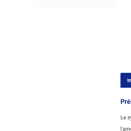
I
Pré
Le s
l'am