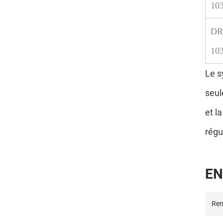
10
DR
10
Le s
seul
et l
régu
E
N
Ren