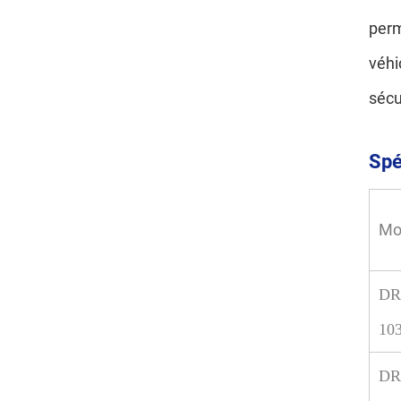
perm
véhi
sécu
Spé
Mo
DR
10
DR