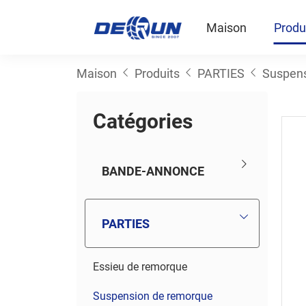
Maison
Produ
Maison
Produits
PARTIES
Suspen
C
a
t
é
g
o
r
i
e
s
BANDE-ANNONCE
PARTIES
Essieu de remorque
Suspension de remorque