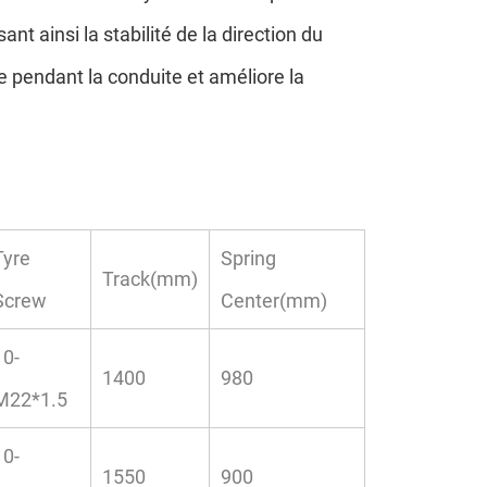
t ainsi la stabilité de la direction du
e pendant la conduite et améliore la
Tyre
Spring
Track(mm)
Screw
Center(mm)
10-
1400
980
M22*1.5
10-
1550
900