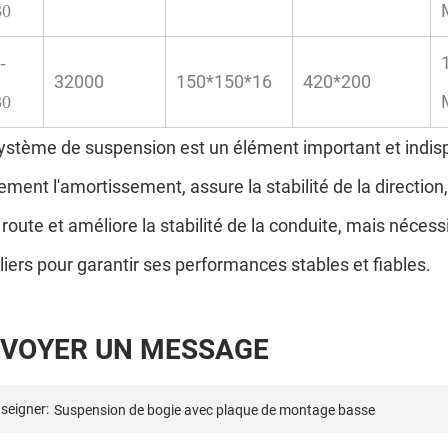
30
-
32000
150*150*16
420*200
30
ystème de suspension est un élément important et indispe
ement l'amortissement, assure la stabilité de la direction
a route et améliore la stabilité de la conduite, mais néces
liers pour garantir ses performances stables et fiables.
V
O
Y
E
R
U
N
M
E
S
S
A
G
E
seigner: