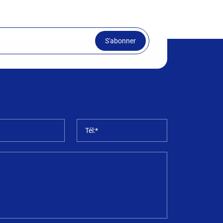
S'abonner
*
Tél:*