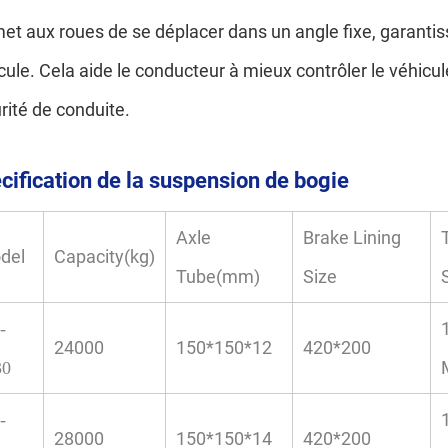
et aux roues de se déplacer dans un angle fixe, garantissan
cule. Cela aide le conducteur à mieux contrôler le véhicul
rité de conduite.
cification de la suspension de bogie
Axle
Brake Lining
del
Capacity(kg)
Tube(mm)
Size
-
24000
150*150*12
420*200
30
-
28000
150*150*14
420*200