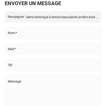
E
N
V
O
Y
E
R
U
N
M
E
S
S
A
G
E
Renseigner:
Nom:*
Mail:*
Tél:
Message: